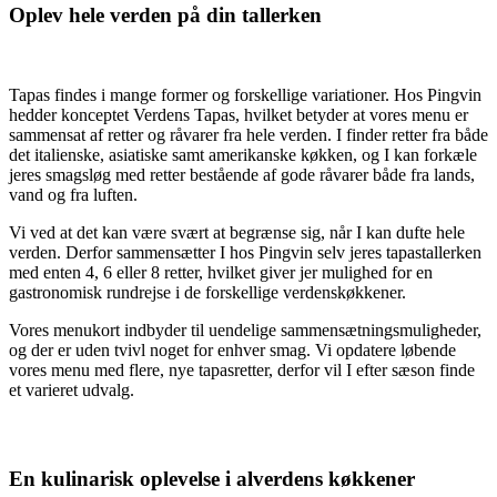
Oplev hele verden på din tallerken
Tapas findes i mange former og forskellige variationer. Hos Pingvin
hedder konceptet Verdens Tapas, hvilket betyder at vores menu er
sammensat af retter og råvarer fra hele verden. I finder retter fra både
det italienske, asiatiske samt amerikanske køkken, og I kan forkæle
jeres smagsløg med retter bestående af gode råvarer både fra lands,
vand og fra luften.
Vi ved at det kan være svært at begrænse sig, når I kan dufte hele
verden. Derfor sammensætter I hos Pingvin selv jeres tapastallerken
med enten 4, 6 eller 8 retter, hvilket giver jer mulighed for en
gastronomisk rundrejse i de forskellige verdenskøkkener.
Vores menukort indbyder til uendelige sammensætningsmuligheder,
og der er uden tvivl noget for enhver smag. Vi opdatere løbende
vores menu med flere, nye tapasretter, derfor vil I efter sæson finde
et varieret udvalg.
En kulinarisk oplevelse i alverdens køkkener