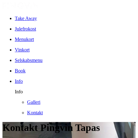
Take Away
Julefrokost
Menukort
Vinkort
Selskabsmenu
Book
Info
Info
Galleri
Kontakt
Kontakt Pingvin Tapas